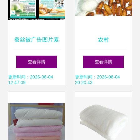
蚕丝被广告图片素
农村
材
查看详情
查看详情
更新时间：2026-08-04
更新时间：2026-08-04
12:47:09
20:20:43