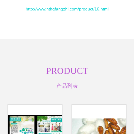
http://www.nthqfangzhi.com/product/16.html
PRODUCT
产品列表