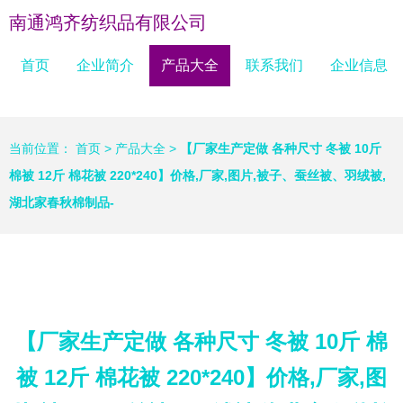
南通鸿齐纺织品有限公司
首页
企业简介
产品大全
联系我们
企业信息
当前位置：
首页
>
产品大全
>
【厂家生产定做 各种尺寸 冬被 10斤
棉被 12斤 棉花被 220*240】价格,厂家,图片,被子、蚕丝被、羽绒被,
湖北家春秋棉制品-
【厂家生产定做 各种尺寸 冬被 10斤 棉
被 12斤 棉花被 220*240】价格,厂家,图